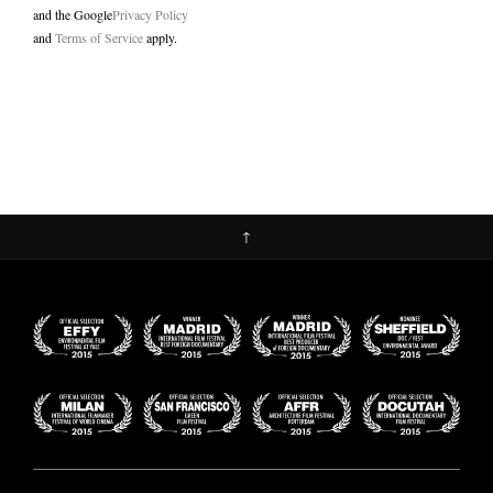
and the Google
Privacy Policy
and
Terms of Service
apply.
↑